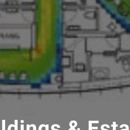
ities &
regio