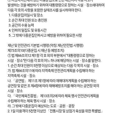
① 지방자치단체의 장은 다중운집으로 인한 재난이나 각종 사고가
발생하는 것을 예방하기 위하여 대통령령으로 정하는 시설ㆍ장소에대하여
다음 각 호의 사항을 포함한 실태조사를 실시하여야 한다.
1. 다중운집의일시 및 장소
2. 순간 최대 인원 또는 총인원
3. 공간의 수용 능력
4. 인파의 밀집도 및 유동시간
5 . 그 밖에 다중운집인파사고 예방을 위하여 필요한 사항
재난 및 안전관리 기본법 시행령 (약칭: 재난안전법 시행령)
제73조의10(다중운집 시 재난 등 예방조치)
① 법 제66조의12 제1항 각 호 외의 부분에서 “대통령령으로 정하는
시설ㆍ장소”란 다음 각 호의 어느 하나에 해당하는 시설ㆍ장소를 말한다.
1. 순간 최대 인원이 5천명 이상으로 예상되는 다음 각 목의 시설ㆍ장소
가. 법 제66조의11에 따라 지역축제 안전관리계획을 수립해야 하는
지역축제 시설ㆍ장소
나. 「공연법」 제11조 제1항에 따라 재해대처계획을 수립해야 하는
공연장 및 같은 조 제4항에 따라 재해예방조치를 해야 하는 공연장 외의
시설ㆍ장소
다. 「국민체육진흥법」 제13조의2에 따라 체육 행사 안전관리계획을
수립해야 하는 체육 행사 시설ㆍ장소
라. 그 밖에 다중운집이 예상되는 도로ㆍ공원ㆍ광장
2. 1일 이용객이 5천명 이상인 「전통시장 및 상점가 육성을 위한 특별법」