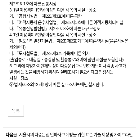
제2조 제1호에 따른 전통시장
3. 1일 이용객이 1만명 이상인 다음 각 목의 시설ㆍ장소
가. 「공항시설법」 제2조 제3호에 따른 공항
나. 「여객자동차 운수사업법」 제2조 제5호에 따른 여객자동차터미널
다. 「유통산업발전법」 제2조 제3호에 따른 대규모점포
4. 1일 이용객이 5만명 이상인 다음 각 목의 시설ㆍ장소
가. 「철도산업발전기본법」 제2조 제2호 가목에 따른 역시설(물류시설은
제외한다)
나. 「도시철도법」 제2조 제3호 가목에 따른 역사
(출입통로ㆍ대합실ㆍ승강장 및 환승통로와 이에 딸린 시설을 포함한다)
5. 그 밖에 지방자치단체의 장이 다중운집으로 인한 재난이나 각종 사고가
발생하는 것을 예방하기 위하여 실태조사가 필요하다고 인정하는
시설ㆍ장소
② 법 제66조의12 제1항에 따른 실태조사는 매년 실시한다.
목록
다음글 |
서울시의 다중운집 인파사고 예방을 위한 표준 기술 제정 및 가이드라인